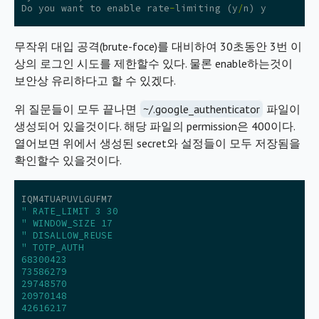
Do
you
want
to
enable
rate
-
limiting
(
y
/
n
)
y
무작위 대입 공격(brute-foce)를 대비하여 30초동안 3번 이
상의 로그인 시도를 제한할수 있다. 물론 enable하는것이
보안상 유리하다고 할 수 있겠다.
위 질문들이 모두 끝나면
~/.google_authenticator
파일이
생성되어 있을것이다. 해당 파일의 permission은 400이다.
열어보면 위에서 생성된 secret와 설정들이 모두 저장됨을
확인할수 있을것이다.
IQM4TUAPUVLGUFM7
" RATE_LIMIT 3 30
" WINDOW_SIZE 17
" DISALLOW_REUSE
" TOTP_AUTH
68300423
73586279
29748570
20970148
42616217