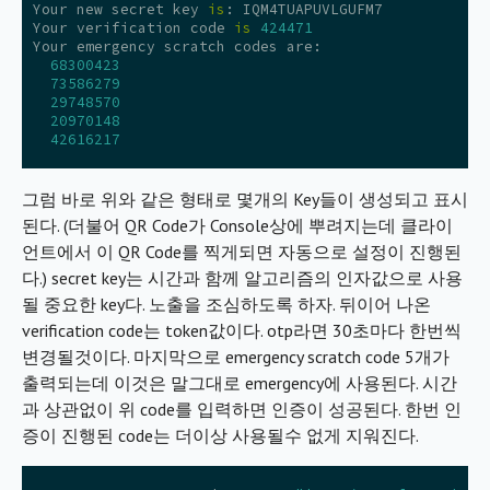
Your
new
secret
key
is
:
IQM4TUAPUVLGUFM7
Your
verification
code
is
424471
Your
emergency
scratch
codes
are
:
68300423
73586279
29748570
20970148
42616217
그럼 바로 위와 같은 형태로 몇개의 Key들이 생성되고 표시
된다. (더불어 QR Code가 Console상에 뿌려지는데 클라이
언트에서 이 QR Code를 찍게되면 자동으로 설정이 진행된
다.) secret key는 시간과 함께 알고리즘의 인자값으로 사용
될 중요한 key다. 노출을 조심하도록 하자. 뒤이어 나온
verification code는 token값이다. otp라면 30초마다 한번씩
변경될것이다. 마지막으로 emergency scratch code 5개가
출력되는데 이것은 말그대로 emergency에 사용된다. 시간
과 상관없이 위 code를 입력하면 인증이 성공된다. 한번 인
증이 진행된 code는 더이상 사용될수 없게 지워진다.