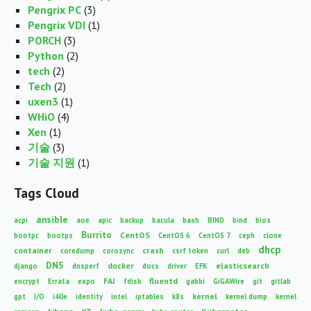
Pengrix PC
(3)
Pengrix VDI
(1)
PORCH
(3)
Python
(2)
tech
(2)
Tech
(2)
uxen3
(1)
WHiO
(4)
Xen
(1)
기술
(3)
기술 지원
(1)
Tags Cloud
ansible
acpi
aoe
apic
backup
bacula
bash
BIND
bind
bios
Burrito
CentOS
bootpc
bootps
CentOS 6
CentOS 7
ceph
clone
dhcp
container
crash
coredump
corosync
csrf token
curl
deb
DNS
docker
elasticsearch
django
dnsperf
docs
driver
EFK
FAI
fluentd
encrypt
Errata
expo
fdisk
gabbi
GiGAWire
git
gitlab
kernel
gpt
I/O
i40e
identity
intel
iptables
k8s
kernel dump
kernel