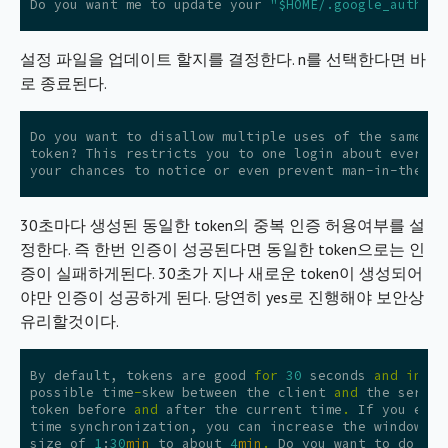
Do
you
want
me
to
update
your
"$HOME/.google_authent
설정 파일을 업데이트 할지를 결정한다. n를 선택한다면 바
로 종료된다.
Do you want to disallow multiple uses of the same aut
token? This restricts you to one login about every 3
30초마다 생성된 동일한 token의 중복 인증 허용여부를 설
정한다. 즉 한번 인증이 성공된다면 동일한 token으로는 인
증이 실패하게된다. 30초가 지나 새로운 token이 생성되어
야만 인증이 성공하게 된다. 당연히 yes로 진행해야 보안상
유리할것이다.
By
default
,
tokens
are
good
for
30
seconds
and
in
or
possible
time
-
skew
between
the
client
and
the
server
token
before
and
after
the
current
time
.
If
you
expe
time
synchronization
,
you
can
increase
the
window
fr
size
of
1
:
30
min
to
about
4
min
.
Do
you
want
to
do
so