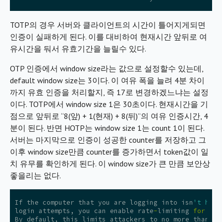
TOTP의 경우 서버와 클라이언트의 시간이 틀어지게되면
인증이 실패하게 된다. 이를 대비하여 현재시간 앞뒤로 여
유시간을 둬서 유효기간을 늘릴수 있다.
OTP 인증에서 window size라는 값으로 설정할수 있는데,
default window size는 3이다. 이 여유 폭을 늘려 4분 차이
까지 유효 인증을 처리할지, 즉 17로 변경하겠느냐는 설정
이다. TOTP에서 window size 1은 30초이다. 현재시간을 기
점으로 앞뒤로 “8(앞) + 1(현재) + 8(뒤)”의 여유 인증시간, 4
분이 된다. 반면 HOTP는 window size 1는 count 1이 된다.
서버는 마지막으로 인증이 성공한 counter를 저장하고 그
이후 window size만큼 counter를 증가하면서 token값이 일
치 유무를 확인하게 된다. 이 window size가 큰 만큼 보안상
좋을리는 없다.
If
the
computer
that
you
are
logging
into
isn
't hard
login
attempts
,
you
can
enable
rate
-
limiting
for
the
By
default
,
this
limits
attackers
to
no
more
than
3