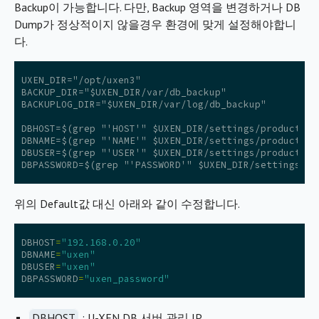
Backup이 가능합니다. 다만, Backup 영역을 변경하거나 DB
Dump가 정상적이지 않을경우 환경에 맞게 설정해야합니
다.
UXEN_DIR="/opt/uxen3"

BACKUP_DIR="$UXEN_DIR/var/db_backup"

BACKUPLOG_DIR="$UXEN_DIR/var/log/db_backup"

DBHOST=$(grep "'HOST'" $UXEN_DIR/settings/production
DBNAME=$(grep "'NAME'" $UXEN_DIR/settings/production
DBUSER=$(grep "'USER'" $UXEN_DIR/settings/production
위의 Default값 대신 아래와 같이 수정합니다.
DBHOST
=
"192.168.0.20"
DBNAME
=
"uxen"
DBUSER
=
"uxen"
DBPASSWORD
=
"uxen_password"
DBHOST
: U-XEN DB 서버 관리 IP