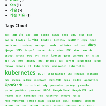
Xen
(1)
기술
(3)
기술 지원
(1)
Tags Cloud
ansible
acpi
aoe
apic
backup
bacula
bash
BIND
bind
bios
Burrito
CentOS
bootpc
bootps
CentOS 6
CentOS 7
ceph
clone
dhcp
container
crash
coredump
corosync
csrf token
curl
deb
DNS
docker
elasticsearch
django
dnsperf
docs
driver
EFK
FAI
fluentd
encrypt
Errata
expo
fdisk
gabbi
GiGAWire
git
gitlab
kernel
gpt
I/O
i40e
identity
intel
iptables
k8s
kernel dump
kernel
kibana
kube-proxy
Kubernetes
remove
KT
kube-router
kubernetes
load balance
LG U+
log
Magnum
masakari
openstack
mbr
mdadm
mdraid
meltdown
multi-VBD
nginx
okidoki
OpenStack
os
osticket
otp
pacemaker
package
paramiko
PBOS
parted
partition
password
Pengrix Cloud
Pengrix VDI
pull
Pulumi
push
qemu-nbd
raid
rasberry pi
remove
resize
robotframework
setup-storage
simple-cdd
SNAT
sparring
squashfs