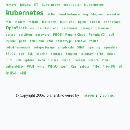
kibana
kube-proxy
Kubernetes
remove
KT
kube-router
kubernetes
load balance
LG U+
log
Magnum
masakari
openstack
mbr
mdadm
mdraid
meltdown
multi-VBD
nginx
okidoki
OpenStack
os
osticket
otp
pacemaker
package
paramiko
PBOS
parted
partition
password
Pengrix Cloud
Pengrix VDI
pull
Pulumi
push
qemu-nbd
raid
rasberry pi
remove
resize
robotframework
setup-storage
simple-cdd
SNAT
sparring
squashfs
SR-IOV
ssh
SSL
stonith
storage
tagging
telegram
tftp
ticket
TLS
uefi
uptime
uxen
UXEN3
uxen3
uxenapi
uxencli
vlan
WHiO
xen
WAN
vulnerability
whio
Xen
zabbix
기능
기능시험
성
능 문제
시험
© Copyright 2006, iorchard. Powered by
Tinkerer
and
Sphinx
.