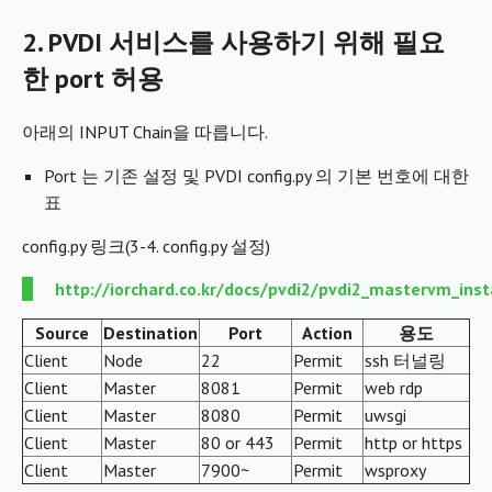
2. PVDI 서비스를 사용하기 위해 필요
한 port 허용
아래의 INPUT Chain을 따릅니다.
Port 는 기존 설정 및 PVDI config.py 의 기본 번호에 대한
표
config.py 링크(3-4. config.py 설정)
http://iorchard.co.kr/docs/pvdi2/pvdi2_mastervm_inst
Source
Destination
Port
Action
용도
Client
Node
22
Permit
ssh 터널링
Client
Master
8081
Permit
web rdp
Client
Master
8080
Permit
uwsgi
Client
Master
80 or 443
Permit
http or https
Client
Master
7900~
Permit
wsproxy