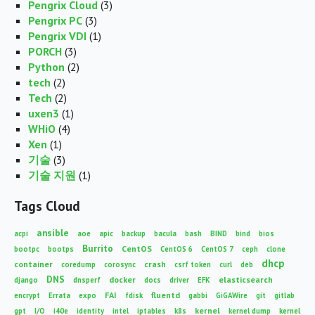
Pengrix Cloud
(3)
Pengrix PC
(3)
Pengrix VDI
(1)
PORCH
(3)
Python
(2)
tech
(2)
Tech
(2)
uxen3
(1)
WHiO
(4)
Xen
(1)
기술
(3)
기술 지원
(1)
Tags Cloud
ansible
acpi
aoe
apic
backup
bacula
bash
BIND
bind
bios
Burrito
CentOS
bootpc
bootps
CentOS 6
CentOS 7
ceph
clone
dhcp
container
crash
coredump
corosync
csrf token
curl
deb
DNS
docker
elasticsearch
django
dnsperf
docs
driver
EFK
FAI
fluentd
encrypt
Errata
expo
fdisk
gabbi
GiGAWire
git
gitlab
kernel
gpt
I/O
i40e
identity
intel
iptables
k8s
kernel dump
kernel